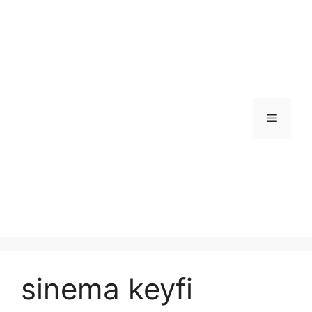
İçeriğe
atla
Menü
sinema keyfi