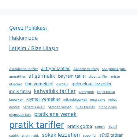
Çerez Politikası
Hakkımızda
İletişim / Bize Ulaşın
airfryer tarifleri
3 dakikada tarifler
Akdeniz mutfağı
ana yemek yanı
atıştırmalık
bayram tatlısı
aperatifler
diyet tarifler
erişte
fırın yemekleri
geleneksel lezzetler
et döner
garnitür
kahvaltılık tarifler
irmik tatlısı
karnıyarık
kaşık tatlısı
kıymalı yemekler
kupa kek
mikrodalga kek
mug cake
nohut
noodle
patlamış mısır
patlıcan yemeği
pilav tarifleri
pirinç pilavı
pratik ana yemek
pişmeyen tatlı
pratik tarifler
pratik çorba
ramen
revani
sokak lezzetleri
sütlü tatlılar
sağlıklı atıştırmalık
spoonful