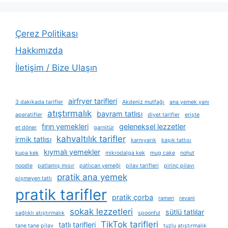
Çerez Politikası
Hakkımızda
İletişim / Bize Ulaşın
airfryer tarifleri
3 dakikada tarifler
Akdeniz mutfağı
ana yemek yanı
atıştırmalık
bayram tatlısı
aperatifler
diyet tarifler
erişte
fırın yemekleri
geleneksel lezzetler
et döner
garnitür
kahvaltılık tarifler
irmik tatlısı
karnıyarık
kaşık tatlısı
kıymalı yemekler
kupa kek
mikrodalga kek
mug cake
nohut
noodle
patlamış mısır
patlıcan yemeği
pilav tarifleri
pirinç pilavı
pratik ana yemek
pişmeyen tatlı
pratik tarifler
pratik çorba
ramen
revani
sokak lezzetleri
sütlü tatlılar
sağlıklı atıştırmalık
spoonful
TikTok tarifleri
tatlı tarifleri
tane tane pilav
tuzlu atıştırmalık