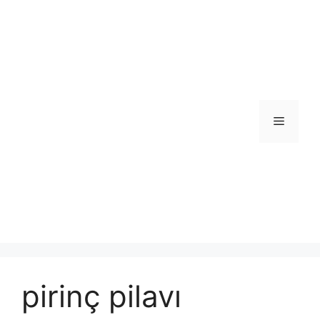
İçeriğe
atla
Menü
pirinç pilavı