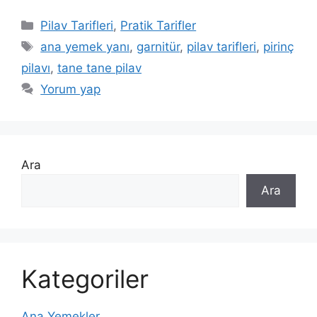
Kategoriler
Pilav Tarifleri
,
Pratik Tarifler
Etiketler
ana yemek yanı
,
garnitür
,
pilav tarifleri
,
pirinç
pilavı
,
tane tane pilav
Yorum yap
Ara
Ara
Kategoriler
Ana Yemekler