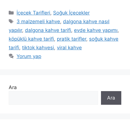
Kategoriler
İçecek Tarifleri
,
Soğuk İçecekler
Etiketler
3 malzemeli kahve
,
dalgona kahve nasıl
yapılır
,
dalgona kahve tarifi
,
evde kahve yapımı
,
köpüklü kahve tarifi
,
pratik tarifler
,
soğuk kahve
tarifi
,
tiktok kahvesi
,
viral kahve
Yorum yap
Ara
Ara