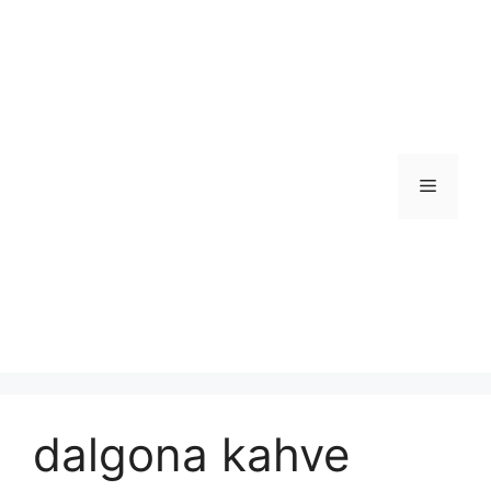
İçeriğe
atla
Menü
dalgona kahve