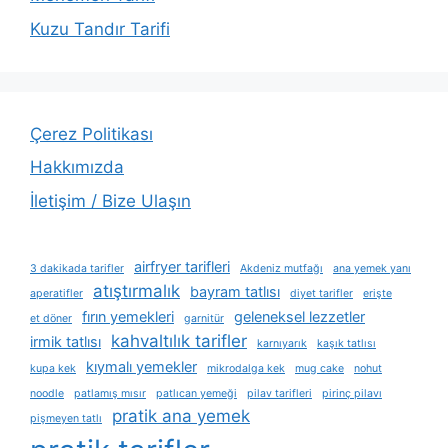
Kuzu Tandır Tarifi
Çerez Politikası
Hakkımızda
İletişim / Bize Ulaşın
airfryer tarifleri
3 dakikada tarifler
Akdeniz mutfağı
ana yemek yanı
atıştırmalık
bayram tatlısı
aperatifler
diyet tarifler
erişte
fırın yemekleri
geleneksel lezzetler
et döner
garnitür
kahvaltılık tarifler
irmik tatlısı
karnıyarık
kaşık tatlısı
kıymalı yemekler
kupa kek
mikrodalga kek
mug cake
nohut
noodle
patlamış mısır
patlıcan yemeği
pilav tarifleri
pirinç pilavı
pratik ana yemek
pişmeyen tatlı