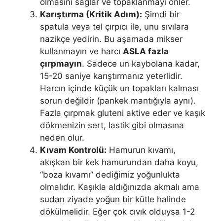
olmasını sağlar ve topaklanmayı önler.
Karıştırma (Kritik Adım):
Şimdi bir
spatula veya tel çırpıcı ile, unu sıvılara
nazikçe yedirin. Bu aşamada mikser
kullanmayın ve harcı
ASLA fazla
çırpmayın
. Sadece un kaybolana kadar,
15-20 saniye karıştırmanız yeterlidir.
Harcın içinde küçük un topakları kalması
sorun değildir (pankek mantığıyla aynı).
Fazla çırpmak gluteni aktive eder ve kaşık
dökmenizin sert, lastik gibi olmasına
neden olur.
Kıvam Kontrolü:
Hamurun kıvamı,
akışkan bir kek hamurundan daha koyu,
“boza kıvamı” dediğimiz yoğunlukta
olmalıdır. Kaşıkla aldığınızda akmalı ama
sudan ziyade yoğun bir kütle halinde
dökülmelidir. Eğer çok cıvık olduysa 1-2