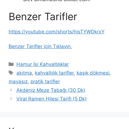
Benzer Tarifler
https://youtube.com/shorts/hjsTYWDkrxY
Benzer Tarifler için Tıklayın.
Kategoriler
Hamur İşi Kahvaltılıklar
Etiketler
akıtma
,
kahvaltılık tarifler
,
kaşık dökmesi
,
mayasız
,
pratik tarifler
Akdeniz Meze Tabağı (30 Dk)
Viral Ramen Hilesi Tarifi (5 Dk)