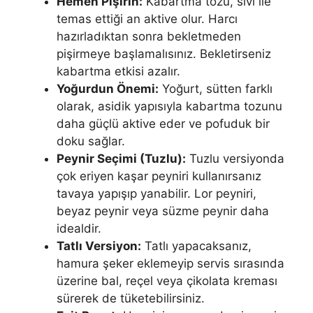
Hemen Pişirin:
Kabartma tozu, sıvı ile
temas ettiği an aktive olur. Harcı
hazırladıktan sonra bekletmeden
pişirmeye başlamalısınız. Bekletirseniz
kabartma etkisi azalır.
Yoğurdun Önemi:
Yoğurt, sütten farklı
olarak, asidik yapısıyla kabartma tozunu
daha güçlü aktive eder ve pofuduk bir
doku sağlar.
Peynir Seçimi (Tuzlu):
Tuzlu versiyonda
çok eriyen kaşar peyniri kullanırsanız
tavaya yapışıp yanabilir. Lor peyniri,
beyaz peynir veya süzme peynir daha
idealdir.
Tatlı Versiyon:
Tatlı yapacaksanız,
hamura şeker eklemeyip servis sırasında
üzerine bal, reçel veya çikolata kreması
sürerek de tüketebilirsiniz.