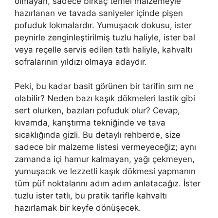
olmayan, sadece birkaç temel malzemeyle
hazırlanan ve tavada saniyeler içinde pişen
pofuduk lokmalardır. Yumuşacık dokusu, ister
peynirle zenginleştirilmiş tuzlu haliyle, ister bal
veya reçelle servis edilen tatlı haliyle, kahvaltı
sofralarının yıldızı olmaya adaydır.
Peki, bu kadar basit görünen bir tarifin sırrı ne
olabilir? Neden bazı kaşık dökmeleri lastik gibi
sert olurken, bazıları pofuduk olur? Cevap,
kıvamda, karıştırma tekniğinde ve tava
sıcaklığında gizli. Bu detaylı rehberde, size
sadece bir malzeme listesi vermeyeceğiz; aynı
zamanda içi hamur kalmayan, yağı çekmeyen,
yumuşacık ve lezzetli kaşık dökmesi yapmanın
tüm püf noktalarını adım adım anlatacağız. İster
tuzlu ister tatlı, bu pratik tarifle kahvaltı
hazırlamak bir keyfe dönüşecek.