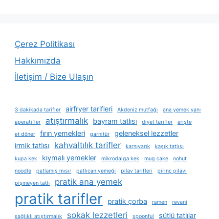
Çerez Politikası
Hakkımızda
İletişim / Bize Ulaşın
airfryer tarifleri
3 dakikada tarifler
Akdeniz mutfağı
ana yemek yanı
atıştırmalık
bayram tatlısı
aperatifler
diyet tarifler
erişte
fırın yemekleri
geleneksel lezzetler
et döner
garnitür
kahvaltılık tarifler
irmik tatlısı
karnıyarık
kaşık tatlısı
kıymalı yemekler
kupa kek
mikrodalga kek
mug cake
nohut
noodle
patlamış mısır
patlıcan yemeği
pilav tarifleri
pirinç pilavı
pratik ana yemek
pişmeyen tatlı
pratik tarifler
pratik çorba
ramen
revani
sokak lezzetleri
sütlü tatlılar
sağlıklı atıştırmalık
spoonful