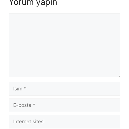
Yorum yapın
Yorum
İsim
E-
posta
İnternet
sitesi