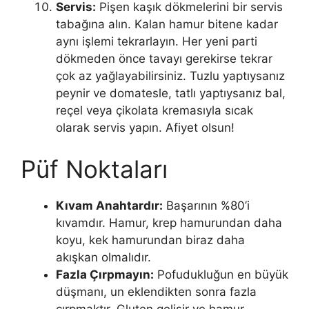
Servis:
Pişen kaşık dökmelerini bir servis
tabağına alın. Kalan hamur bitene kadar
aynı işlemi tekrarlayın. Her yeni parti
dökmeden önce tavayı gerekirse tekrar
çok az yağlayabilirsiniz. Tuzlu yaptıysanız
peynir ve domatesle, tatlı yaptıysanız bal,
reçel veya çikolata kremasıyla sıcak
olarak servis yapın. Afiyet olsun!
Püf Noktaları
Kıvam Anahtardır:
Başarının %80’i
kıvamdır. Hamur, krep hamurundan daha
koyu, kek hamurundan biraz daha
akışkan olmalıdır.
Fazla Çırpmayın:
Pofudukluğun en büyük
düşmanı, un eklendikten sonra fazla
çırpmaktır. Gluten gelişir ve hamur