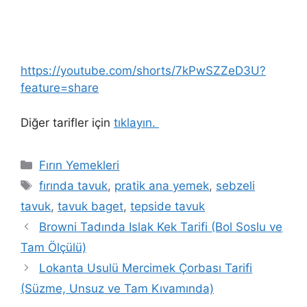
https://youtube.com/shorts/7kPwSZZeD3U?
feature=share
Diğer tarifler için
tıklayın.
Kategoriler
Fırın Yemekleri
Etiketler
fırında tavuk
,
pratik ana yemek
,
sebzeli
tavuk
,
tavuk baget
,
tepside tavuk
Browni Tadında Islak Kek Tarifi (Bol Soslu ve
Tam Ölçülü)
Lokanta Usulü Mercimek Çorbası Tarifi
(Süzme, Unsuz ve Tam Kıvamında)