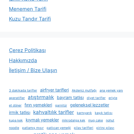
Menemen Tarifi
Kuzu Tandır Tarifi
Çerez Politikası
Hakkımızda
İletişim / Bize Ulaşın
airfryer tarifleri
3 dakikada tarifler
Akdeniz mutfağı
ana yemek yanı
atıştırmalık
bayram tatlısı
aperatifler
diyet tarifler
erişte
fırın yemekleri
geleneksel lezzetler
et döner
garnitür
kahvaltılık tarifler
irmik tatlısı
karnıyarık
kaşık tatlısı
kıymalı yemekler
kupa kek
mikrodalga kek
mug cake
nohut
noodle
patlamış mısır
patlıcan yemeği
pilav tarifleri
pirinç pilavı