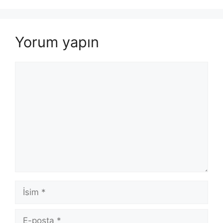
Yorum yapın
Yorum
İsim
E-